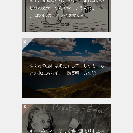
後でこまるんだったら後でこまればいい
じゃねえか。なんで今こまるんだよ
[「ぼのぼの」アライグマくん]
ゆく河の流れは絶えずして しかも も
との水にあらず。 鴨長明・方丈記
ルールを学べ。そして他の誰よりも上手