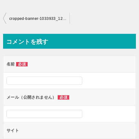
投
cropped-banner-1033933_1280.jpg
稿
ナ
コメントを残す
ビ
ゲ
名前
必須
ー
シ
ョ
ン
メール（公開されません）
必須
サイト