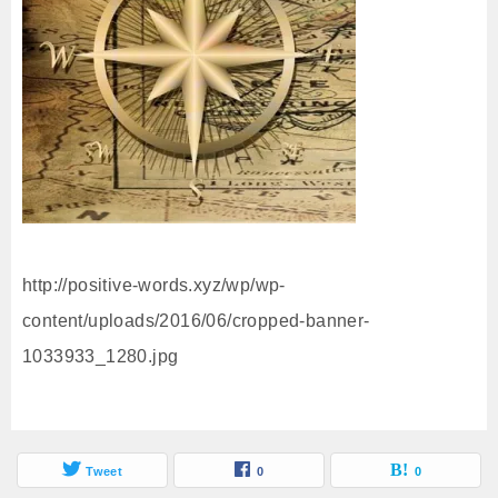
http://positive-words.xyz/wp/wp-
content/uploads/2016/06/cropped-banner-
1033933_1280.jpg
Tweet
0
0