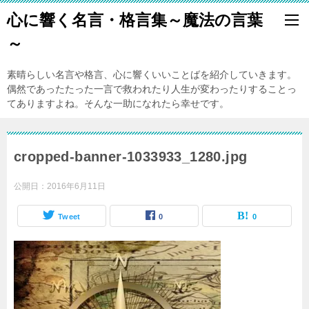
心に響く名言・格言集～魔法の言葉
～
素晴らしい名言や格言、心に響くいいことばを紹介していきます。
偶然であったたった一言で救われたり人生が変わったりすることっ
てありますよね。そんな一助になれたら幸せです。
cropped-banner-1033933_1280.jpg
公開日：
2016年6月11日
Tweet
0
0