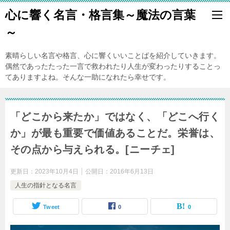
心に響く名言・格言集～魔法の言葉
～
素晴らしい名言や格言、心に響くいいことばを紹介していきます。
偶然であったたった一言で救われたり人生が変わったりすることっ
てありますよね。そんな一助になれたら幸せです。
「どこから来たか」ではなく、「どこへ行く
か」が最も重要で価値あることだ。栄誉は、
その点から与えられる。[ニーチェ]
更新日：
2023年10月4日
公開日：
2016年6月13日
人生の指針となる名言
Tweet
0
0