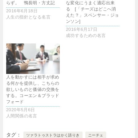
らず。 鴨長明・方丈記
な変化にうまく適応出来
る [「チーズはどこへ消
2016年6月18日
えた？」スペンサー・ジョ
人生の指針となる名言
ンソン]
2016年6月17日
成功するための名言
人を動かすには相手が求め
る何かを提供し、こちらの
欲しいものと価値の交換を
する。コーエン＆ブラッド
フォード
2020年5月6日
人間関係の名言
タグ
ツァラトゥストラはかく語りき
ニーチェ