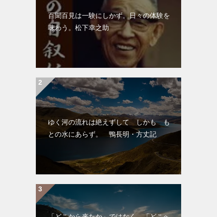
百聞百見は一験にしかず。日々の体験を
味わう。松下幸之助
ゆく河の流れは絶えずして しかも も
との水にあらず。 鴨長明・方丈記
「どこから来たか」ではなく、「どこへ