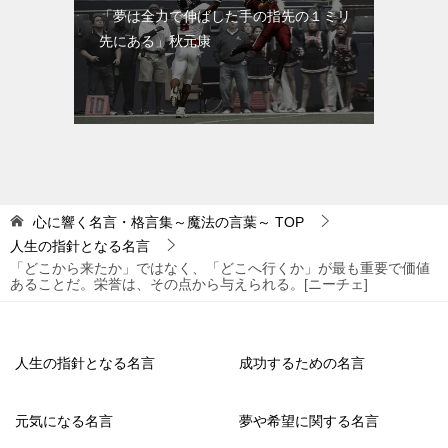
「夢は全力で伸ばした手の指先の１ミリ
先にある」秋元康
心に響く名言・格言集～魔法の言葉～
TOP
人生の指針となる名言
「どこから来たか」ではなく、「どこへ行くか」が最も重要で価値
あることだ。栄誉は、その点から与えられる。[ニーチェ]
人生の指針となる名言
成功するための名言
元気になる名言
夢や希望に関する名言