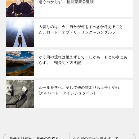
急ぐべからず～ 徳川家康公遺訓
大切なのは、今、自分が何をすべきか考えること
だ。ロード・オブ・ザ・リング～ガンダルフ
ゆく河の流れは絶えずして しかも もとの水にあ
らず。 鴨長明・方丈記
ルールを学べ。そして他の誰よりも上手くやれ
[アルバート・アインシュタイン]
投
自分とは何か。自分の性格や能力を知るために、まずは「自分の取扱説明書」を書いてみる。[松岡修造]
ゆく河の流れは絶えずして しかも もとの水にあらず。 鴨長明・方丈記