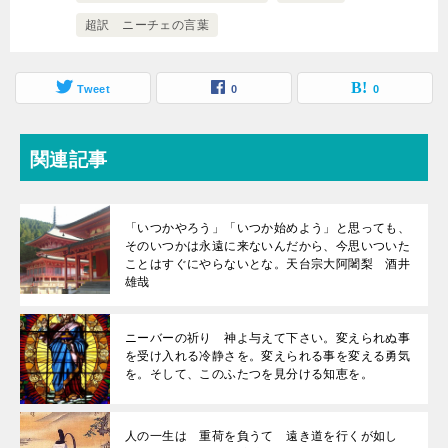
超訳 ニーチェの言葉
Tweet
0
0
関連記事
「いつかやろう」「いつか始めよう」と思っても、
そのいつかは永遠に来ないんだから、今思いついた
ことはすぐにやらないとな。天台宗大阿闍梨 酒井
雄哉
ニーバーの祈り 神よ与えて下さい。変えられぬ事
を受け入れる冷静さを。変えられる事を変える勇気
を。そして、このふたつを見分ける知恵を。
人の一生は 重荷を負うて 遠き道を行くが如し