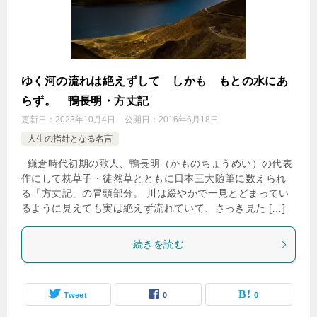
ゆく河の流れは絶えずして しかも もとの水にあ
らず。 鴨長明・方丈記
更新日：
2023年10月4日
公開日：
2016年6月18日
人生の指針となる名言
鎌倉時代初期の歌人、鴨長明（かものちょうめい）の代表
作にして枕草子・徒然草とともに日本三大随筆に数えられ
る「方丈記」の冒頭部分。 川は緩やかで一見とどまってい
るように見えても実は絶えず流れていて、さっき見た […]
続きを読む
Tweet
0
0