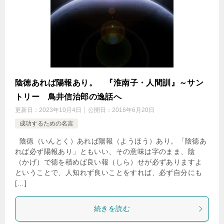
陰徳あれば陽報あり。 『淮南子・人間訓』～サン
トリー 鳥井信治郎の逸話へ
更新日：
2023年10月4日
公開日：
2016年6月20日
成功するための名言
陰徳（いんとく）あれば陽報（ようほう）あり。「陰徳あ
れば必ず陽報あり」ともいい、その意味は字のまま、陰
（かげ）で徳を積めば良い報（しら）せが必ずありますよ
ということで、人知れず良いことをすれば、必ず自分にも
[…]
続きを読む