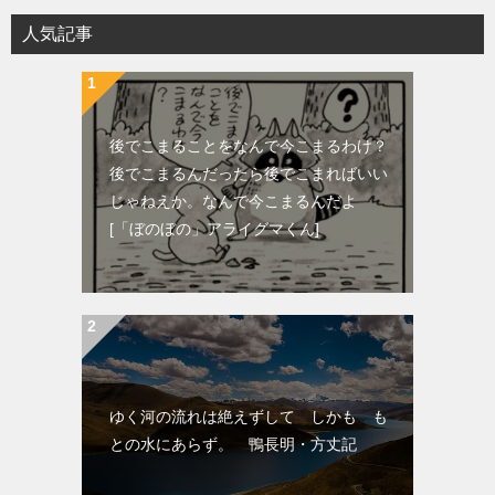
人気記事
後でこまることをなんで今こまるわけ？
後でこまるんだったら後でこまればいい
じゃねえか。なんで今こまるんだよ
[「ぼのぼの」アライグマくん]
ゆく河の流れは絶えずして しかも も
との水にあらず。 鴨長明・方丈記