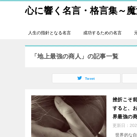
心に響く名言・格言集～魔
人生の指針となる名言
成功するための名言
「地上最強の商人」の記事一覧
Tweet
挫折こそ
すると、
界最強の
更新日：
20
世界的な自