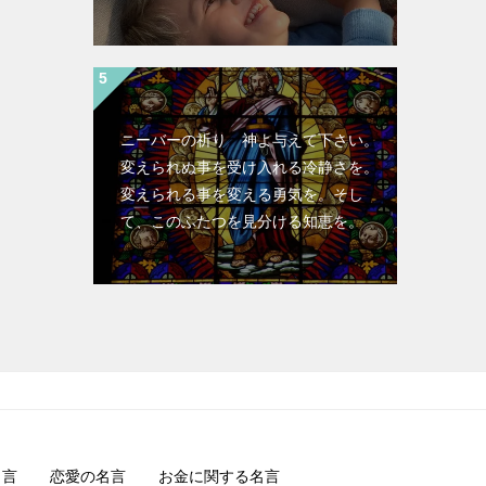
ニーバーの祈り 神よ与えて下さい。
変えられぬ事を受け入れる冷静さを。
変えられる事を変える勇気を。そし
て、このふたつを見分ける知恵を。
名言
恋愛の名言
お金に関する名言