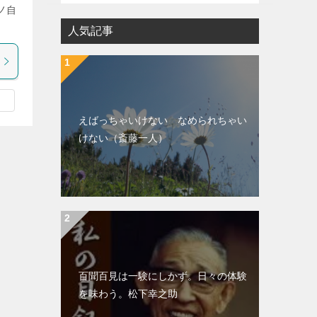
ノ自
人気記事
えばっちゃいけない なめられちゃい
けない（斎藤一人）
百聞百見は一験にしかず。日々の体験
を味わう。松下幸之助