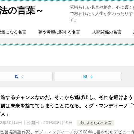
素晴らしい名言や格言、心に響く
法の言葉～
で救われたり人生が変わったりす
す。
元気になる名言
夢や希望に関する名言
人間関係の名言
0
0
前進するチャンスなのだ。そこから逃げ出し、それを避けよう
お前は未来を捨ててしまうことになる。オグ・マンディーノ「
商人」
23年10月4日
公開日：
2016年6月19日
成功するための名言
己啓発寓話作家、オグ・マンディーノの1968年に書かれたデビュー