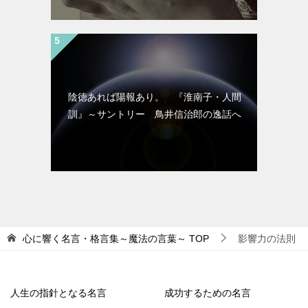
陰徳あれば陽報あり。 『淮南子・人間
訓』～サントリー 鳥井信治郎の逸話へ
心に響く名言・格言集～魔法の言葉～
TOP
影響力の法則
人生の指針となる名言
成功するための名言