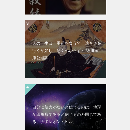
人の一生は 重荷を負うて 遠き道を
行くが如し 急ぐべからず～ 徳川家
康公遺訓
自分に脳力がないと信じるのは、地球
が四角形であると信じるのと同じであ
る。ナポレオン・ヒル