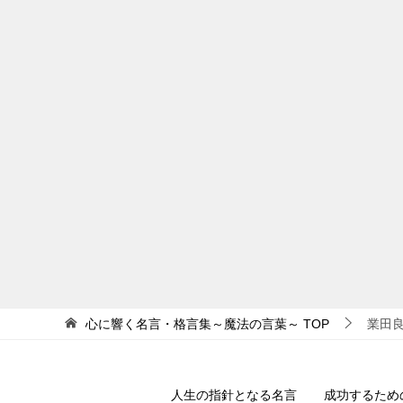
心に響く名言・格言集～魔法の言葉～
TOP
業田
人生の指針となる名言
成功するため