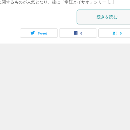
に関するものが人気となり、後に「幸江とイサオ」シリー […]
続きを読む
Tweet
0
0