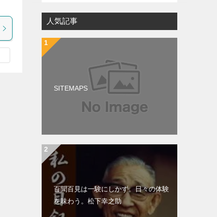
人気記事
SITEMAPS
百聞百見は一験にしかず。日々の体験
を味わう。松下幸之助