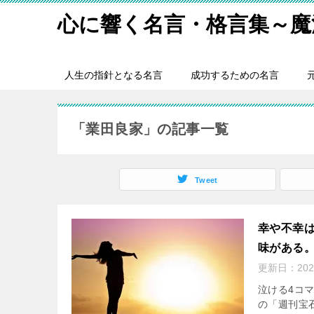
心に響く名言・格言集～魔
人生の指針となる名言
成功するための名言
「業田良家」の記事一覧
Tweet
幸や不幸
味がある
更新日：
20
泣ける4コ
の「週刊宝