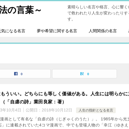
素晴らしい名言や格言、心に響く
法の言葉～
で救われたり人生が変わったりす
す。
元気になる名言
夢や希望に関する名言
人間関係の名言
0
0
はもういい。どちらにも等しく価値がある。人生には明らかに
。（「自虐の詩」業田良家：著）
23年10月4日
公開日：
2018年10月12日
人生の指針となる名言
マ漫画として有名な「自虐の詩（じぎゃくのうた）」。 1985年から光
石」に連載されていた4コマ漫画で、中でも登場人物の「幸江（ゆきえ