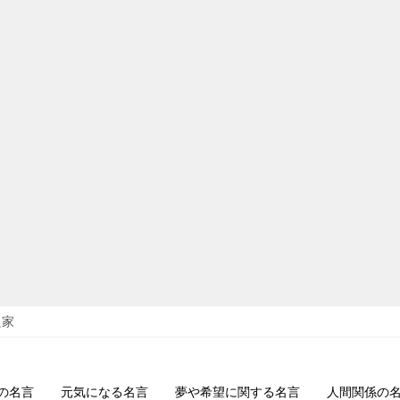
良家
の名言
元気になる名言
夢や希望に関する名言
人間関係の