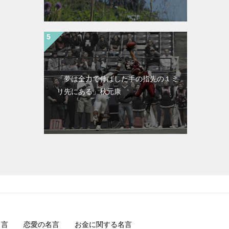
「夢は全力で伸ばした手の指先の１ミ
リ先にある」秋元康
名言
恋愛の名言
お金に関する名言