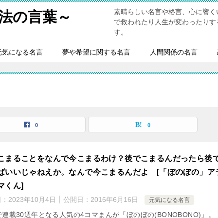
素晴らしい名言や格言、心に響く
法の言葉～
で救われたり人生が変わったりす
す。
元気になる名言
夢や希望に関する名言
人間関係の名言
0
0
こまることをなんで今こまるわけ？後でこまるんだったら後
ばいいじゃねえか。なんで今こまるんだよ [「ぼのぼの」ア
マくん]
日：
2023年10月4日
公開日：
2016年6月16日
元気になる名言
連載30週年となる人気の4コマまんが「ぼのぼの(BONOBONO)」。