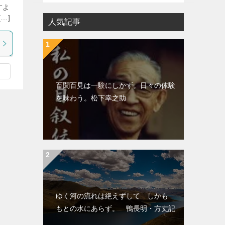
すよ
…]
人気記事
百聞百見は一験にしかず。日々の体験
を味わう。松下幸之助
ゆく河の流れは絶えずして しかも
もとの水にあらず。 鴨長明・方丈記