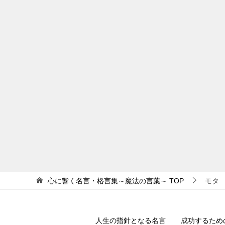
心に響く名言・格言集～魔法の言葉～
TOP
モタ
人生の指針となる名言
成功するため