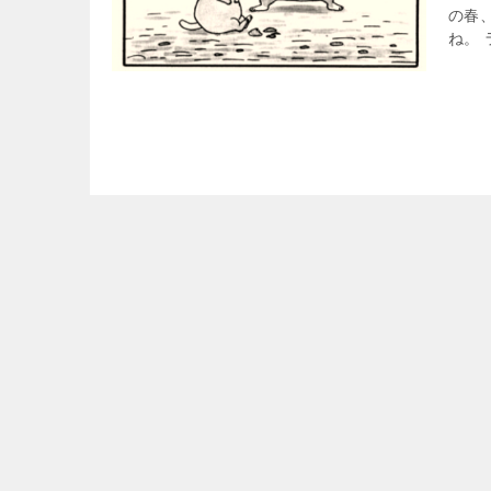
の春
ね。