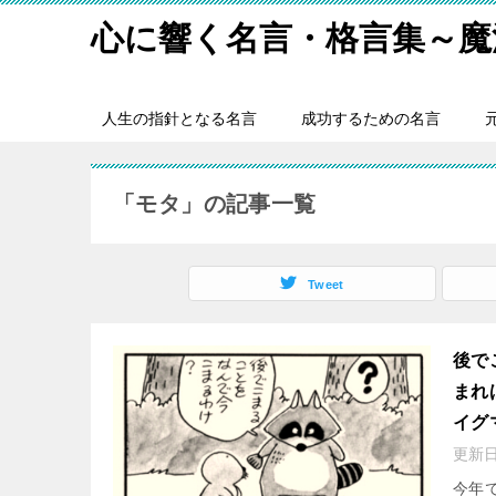
心に響く名言・格言集～魔
人生の指針となる名言
成功するための名言
「モタ」の記事一覧
Tweet
後で
まれ
イグ
更新
今年で